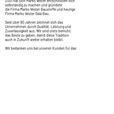
2001 hat sich Marko Vester entschlossen sich
selbständig zu machen und gründete
die Firma Marko Vester Baustoffe und heutige
Firma Marko Vester Gala Bau.
Seid über 80 Jahren zeichnet sich das
Unternehmen durch Qualität, Leistung und
Zuverlässigkeit aus. Wir sind stets bemüht,
das Beste zu geben, damit diese Tradition
auch in Zukunft weiter erhalten bleibt.
Wir bedanken uns bei unseren Kunden für das
entgegen gebrachte Vertrauen und bei Ihnen
für den Besuch unserer Web Seite !
BÜRO
Lindenstr. 9
14532 Stahnsdorf
marko@vestergalabau.de
Tel: 03329-698356
Fax: 03329-698357
Handy:
0173-8521024
Steuer-Nr.: 046/284/07113